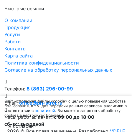
Быстрые ссылки
О компании
Продукция
Услуги
Работы
Контакты
Карта сайта
Политика конфиденциальности
Согласие на обработку персональных данных
Телефон:
8 (863) 296-00-99
Сайт использует файлы «cookie» с целью повышения удобства
Email:
office@ph-stroi.ru
пользования, в т.ч. для передачи данных сервисам аналитики в
соответствии с
политикой
. Вы можете запретить обработку
cookies в настройках браузера.
Часы работы:
пн-пт: c 09:00 до 18:00
сб-вс: выходной
Я согласен
2026 © Все права защищены. Разработано
VDELE