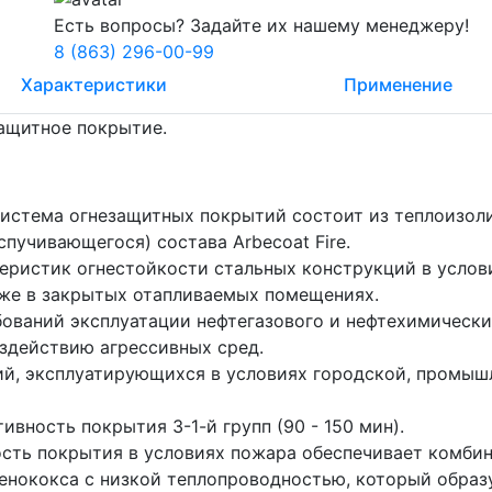
Есть вопросы? Задайте их нашему менеджеру!
8 (863) 296-00-99
Характеристики
Применение
ащитное покрытие.
истема огнезащитных покрытий состоит из теплоизол
вспучивающегося) состава Arbecoat Fire.
еристик огнестойкости стальных конструкций в услов
же в закрытых отапливаемых помещениях.
бований эксплуатации нефтегазового и нефтехимически
здействию агрессивных сред.
й, эксплуатирующихся в условиях городской, промыш
вность покрытия 3-1-й групп (90 - 150 мин).
сть покрытия в условиях пожара обеспечивает комби
 пенококса с низкой теплопроводностью, который обра