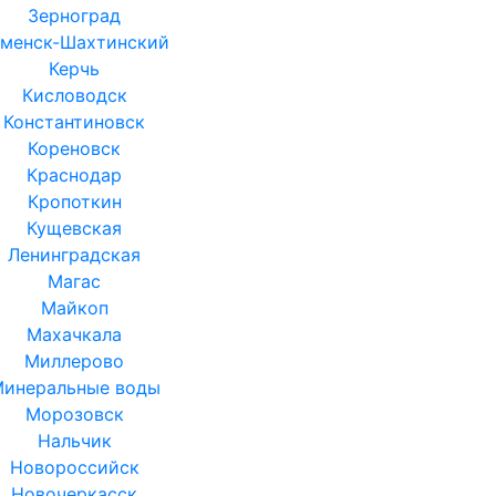
Зерноград
аменск-Шахтинский
Керчь
Кисловодск
Константиновск
Кореновск
Краснодар
Кропоткин
Кущевская
Ленинградская
Магас
Майкоп
Махачкала
Миллерово
инеральные воды
Морозовск
Нальчик
Новороссийск
Новочеркасск