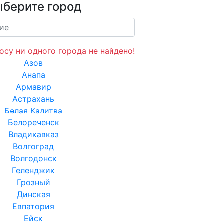
берите город
осу ни одного города не найдено!
Азов
Анапа
Армавир
Астрахань
Белая Калитва
Белореченск
Владикавказ
Волгоград
Волгодонск
Геленджик
Грозный
Динская
Евпатория
Ейск