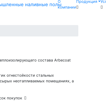
О
Продукция
Ус
компании
теплоизолирующего состава Arbecoat
тик огнестойкости стальных
 сырых неотапливаемых помещениях, а
сок покупок